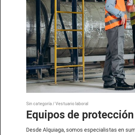
18/12/2024
Sin categoría
/
Vestuario laboral
Equipos de protección 
Desde Alquiaga, somos especialistas en sumin