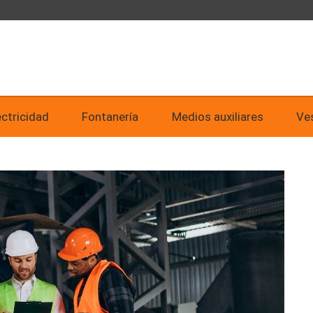
uiaga
g
ectricidad
Fontanería
Medios auxiliares
Ves